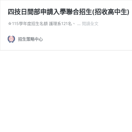
四技日間部申請入學聯合招生(招收高中生)
四
☆115學年度招生名額 護理系121名、 …
閱讀全文
技
日
招生策略中心
間
部
申
請
入
學
聯
合
招
生
(招
收
高
中
生)