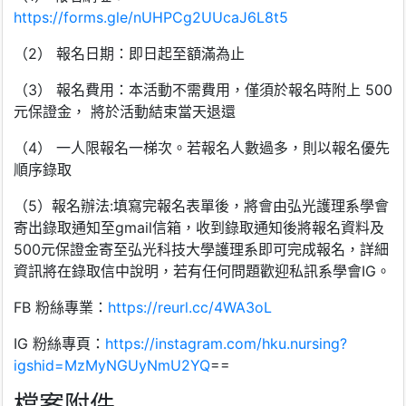
https://forms.gle/nUHPCg2UUcaJ6L8t5
（2） 報名日期：即日起至額滿為止
（3） 報名費用：本活動不需費用，僅須於報名時附上 500
元保證金， 將於活動結束當天退還
（4） 一人限報名一梯次。若報名人數過多，則以報名優先
順序錄取
（5）報名辦法:填寫完報名表單後，將會由弘光護理系學會
寄出錄取通知至gmail信箱，收到錄取通知後將報名資料及
500元保證金寄至弘光科技大學護理系即可完成報名，詳細
資訊將在錄取信中說明，若有任何問題歡迎私訊系學會IG。
FB 粉絲專業：
https://reurl.cc/4WA3oL
IG 粉絲專頁：
https://instagram.com/hku.nursing?
igshid=MzMyNGUyNmU2YQ
==
檔案附件