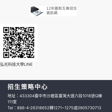
弘光科技大學LINE
招生策略中心
地址：433304臺中市沙鹿區臺灣大道六段1018號Q棟
111室
Tel：886-4-26318652轉1271~1275或0905730713