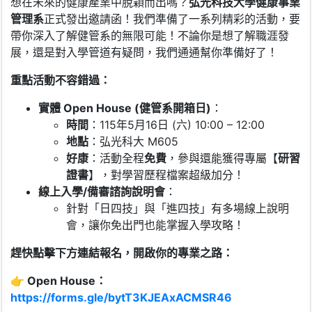
想在未來的健康產業中脫穎而出嗎？
弘光科技大學健康事業
管理系
正式發出邀請函！我們準備了一系列精彩的活動，要
帶你深入了解健管系的無限可能！不論你是想了解職涯發
展，還是對入學管道有疑問，我們通通幫你準備好了！
重點活動不容錯過：
實體 Open House (
健管系開箱日)
：
時間
：115年5月16日 (六) 10:00 – 12:00
地點
：弘光科大 M605
好康
：活動全程
免費
，參與還能獲得專屬【
研習
證書
】，對學習歷程檔案超級加分！
線上入學/
備審諮詢說明會
：
針對「日四技」與「進四技」有多場線上說明
會，讓你免出門也能掌握入學攻略！
趕快點擊下方連結報名，開啟你的專業之路：
👉 Open House
：
https://forms.gle/bytT3KJEAxACMSR46