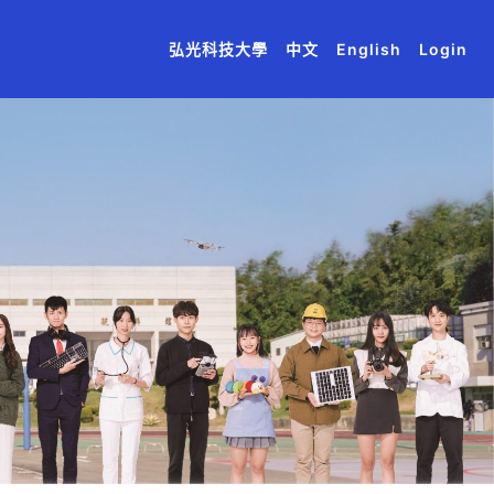
(current)
(current)
(current)
(current)
(current)
弘光科技大學
中文
English
Login