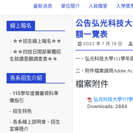
最新消息
單位簡介
人員職掌
入學獎
公告弘光科技大
線上報名
額一覽表
☆☆招生線上報名☆☆
2022 年 7 月 19 日
☆☆四技日間部單獨招
生就讀意願調查表☆☆
一、弘光科技大學111學
二、附件檔案請用Adobe Ac
各系招生介紹
檔案附件
115學年度備審資料準
弘光科技大學11
備指引
Downloads:
2844
招生特色
各系線上說明會、招生
宣導簡介