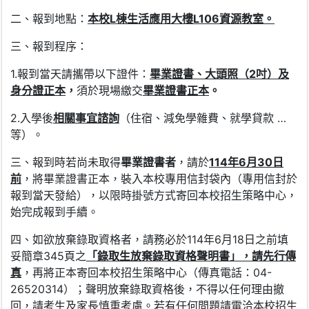
二、報到地點：
本校
L
棟生活應用大樓
L106
資源教室
。
三、報到程序：
1.報到當天請攜帶以下證件：
畢業證書、大頭照（
2
吋）及
身分證正本
，
須於現場繳交
畢業證書正本
。
2.入學後
相關事宜諮詢
（住宿、減免學雜費、就學貸款 …
等）。
三、報到時若尚未取得
畢業證書者
，請於
114
年
6
月
30
日
前
，將畢業證書正本，裝入本校專用信封袋內（專用信封於
報到當天發給），以限時掛號方式寄回本校招生策略中心，
始完成報到手續。
四、如欲放棄錄取資格者，請務必於114年6月18日之前填
妥簡章345頁之
「錄取生放棄錄取資格聲明書」，請先行傳
真
，再將正本寄回本校招生策略中心（傳真電話：04-
26520314）；聲明放棄錄取資格後，不得以任何理由撤
回，請考生及家長慎重考慮。若有任何問題請電洽本校招生