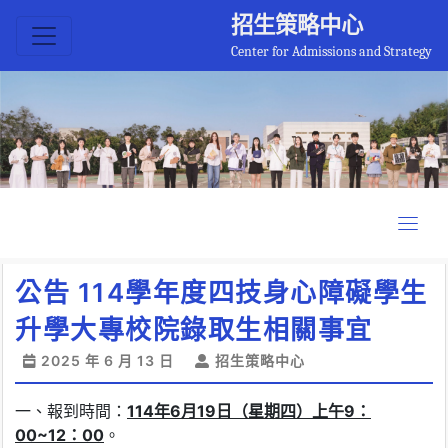
招生策略中心
Center for Admissions and Strategy
公告 114學年度四技身心障礙學生
升學大專校院錄取生相關事宜
2025 年 6 月 13 日
招生策略中心
一、報到時間：
114
年
6
月
19
日（
星期
四
）
上午
9
：
00~12
：
00
。