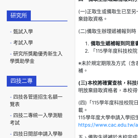
(一)正取生或備取生已至
研究所
棄錄取資格。
(二)備取生辦理遞補報到
甄試入學
考試入學
備取生
遞
補
報到同意
「115學年度科技
研究所獎勵優秀新生入
學獎助學金
※未於規定期限及方式（含
補。
四技二專
(三)本校將確實查核，科
明放棄錄取資格者，本校得
四技各管道招生名額一
(四)「115學年度科技
覽表
載。
四技二專統一入學測驗
115學年度大學申請入學
考試
https://www.cac.edu.tw/
四技日間部申請入學聯
五、備取生遞補於本校完成