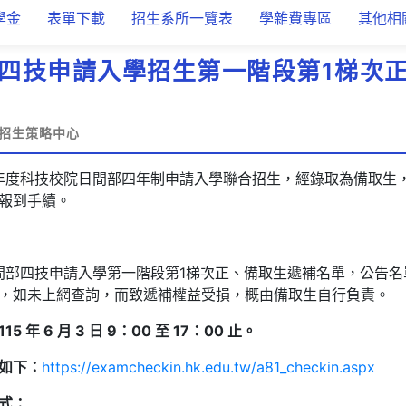
學金
表單下載
招生系所一覽表
學雜費專區
其他相
年度四技申請入學招生第一階段第1梯次
招生策略中心
學年度科技校院日間部四年制申請入學聯合招生，經錄取為備取生
報到手續。
日間部四技申請入學第一階段第1梯次正、備取生遞補名單，公告
，如未上網查詢，而致遞補權益受損，概由備取生自行負責。
115
年
6
月
3
日
9
：
00
至
17
：
00
止。
如下：
https://examcheckin.hk.edu.tw/a81_checkin.aspx
式：