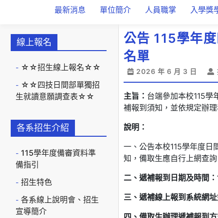
最新消息
單位簡介
人員職掌
入學獎
公告 115學
線上報名
名單
☆☆招生線上報名☆☆
2026 年 6 月 3 日
☆☆四技日間部單獨招
主旨：
台端參加本校115
生就讀意願調查表☆☆
補報到須知，並依規定辦理
說明：
各系招生介紹
一、公告本校115學年度
115學年度備審資料準
知，備取生應自行上網查詢
備指引
二、遞補報到
日
期及時間：
招生特色
三、遞補線上報到系統網址
各系線上說明會、招生
宣導簡介
四、備取生辦理遞補報到方