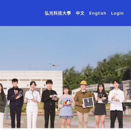
(current)
(current)
(current)
(current)
(current)
弘光科技大學
中文
English
Login