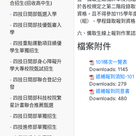
合招生(招收高中生)
於各校規定之第二階段錄取
資格，且不得參加115學
四技日間部甄選入學
（組）、學程錄取報到資格
四技日間部技優甄審入
學
六、備取生線上報到作業諮詢
四技重點運動項目績優
檔案附件
學生單獨招生
四技日間部身心障礙升
101梯次一覽表
學大專校院甄試招生
Downloads:
1145
遞補報到須知-101
四技日間部聯合登記分
Downloads:
279
發
遞補報到同意書
四技日間部科技校院繁
Downloads:
480
星計畫聯合推薦甄選
四技日間部單獨招生
四技進修部單獨招生