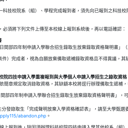
另一科技校院系（組）、學程完成報到者，須先向已報到之科技校院
時，必須將下列文件上傳至本校線上報到系統後，再以電話確認：
書
校院日間部四年制申請入學聯合招生錄取生放棄錄取資格聲明書」
表件）完成者，視為自願放棄備取遞補錄取資格且不得異議，其
技校院四技申請入學重複報到與大學個人申請入學招生之錄取資格
依簡章規定取消錄取資格，其缺額本校將逕行辦理備取生遞補，
校院日間部四年制申請入學聯合招生錄取生放棄錄取資格聲明書」，
招生分發錄取生「完成聲明放棄入學資格確認表」，請至大學甄選
apply115/abandon.php
。
線上報到後，除因須辦理科技校院四技申請入學其他校系（組）