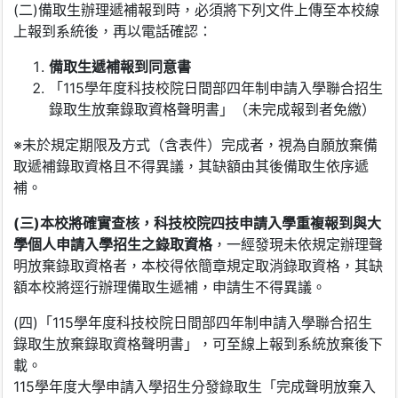
(二)備取生辦理遞補報到時，必須將下列文件上傳至本校線
上報到系統後，再以電話確認：
備取生
遞
補
報到同意書
「115學年度科技校院日間部四年制申請入學聯合招生
錄取生放棄錄取資格聲明書」（未完成報到者免繳）
※未於規定期限及方式（含表件）完成者，視為自願放棄備
取遞補錄取資格且不得異議，其缺額由其後備取生依序遞
補。
(三)本校將確實查核，科技校院四技申請入學重複報到與大
學個人申請入學招生之錄取資格
，一經發現未依規定辦理聲
明放棄錄取資格者，本校得依簡章規定取消錄取資格，其缺
額本校將逕行辦理備取生遞補，申請生不得異議。
(四)「115學年度科技校院日間部四年制申請入學聯合招生
錄取生放棄錄取資格聲明書」，可至線上報到系統放棄後下
載。
115學年度大學申請入學招生分發錄取生「完成聲明放棄入