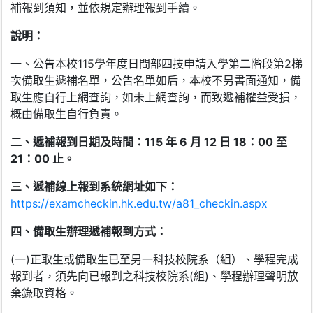
補報到須知，並依規定辦理報到手續。
說明：
一、公告本校115學年度日間部四技申請入學第二階段第2梯
次備取生遞補名單，公告名單如后，本校不另書面通知，備
取生應自行上網查詢，如未上網查詢，而致遞補權益受損，
概由備取生自行負責。
二、遞補報到
日
期及時間：
115
年
6
月
12
日
18
：
00
至
21
：
00
止。
三、遞補線上報到系統網址如下：
https://examcheckin.hk.edu.tw/a81_checkin.aspx
四、備取生辦理遞補報到方式：
(一)正取生或備取生已至另一科技校院系（組）、學程完成
報到者，須先向已報到之科技校院系(組)、學程辦理聲明放
棄錄取資格。