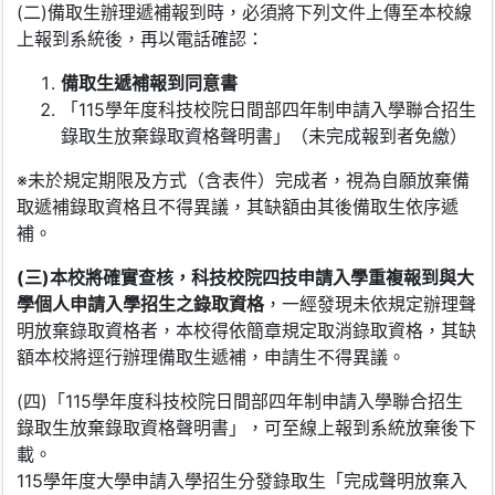
(二)備取生辦理遞補報到時，必須將下列文件上傳至本校線
上報到系統後，再以電話確認：
備取生
遞
補
報到同意書
「115學年度科技校院日間部四年制申請入學聯合招生
錄取生放棄錄取資格聲明書」（未完成報到者免繳）
※未於規定期限及方式（含表件）完成者，視為自願放棄備
取遞補錄取資格且不得異議，其缺額由其後備取生依序遞
補。
(三)本校將確實查核，科技校院四技申請入學重複報到與大
學個人申請入學招生之錄取資格
，一經發現未依規定辦理聲
明放棄錄取資格者，本校得依簡章規定取消錄取資格，其缺
額本校將逕行辦理備取生遞補，申請生不得異議。
(四)「115學年度科技校院日間部四年制申請入學聯合招生
錄取生放棄錄取資格聲明書」，可至線上報到系統放棄後下
載。
115學年度大學申請入學招生分發錄取生「完成聲明放棄入