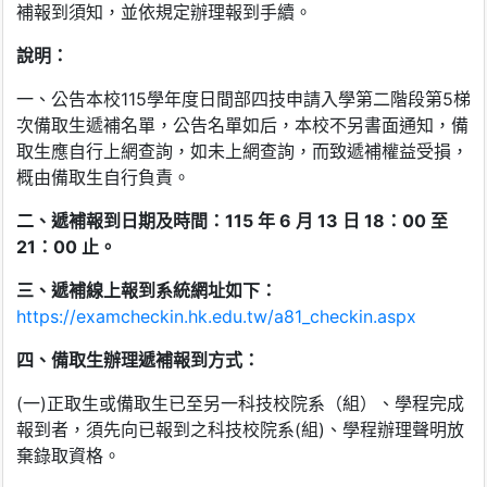
補報到須知，並依規定辦理報到手續。
說明：
一、公告本校115學年度日間部四技申請入學第二階段第5梯
次備取生遞補名單，公告名單如后，本校不另書面通知，備
取生應自行上網查詢，如未上網查詢，而致遞補權益受損，
概由備取生自行負責。
二、遞補報到
日
期及時間：
115
年
6
月
13
日
18
：
00
至
21
：
00
止。
三、遞補線上報到系統網址如下：
https://examcheckin.hk.edu.tw/a81_checkin.aspx
四、備取生辦理遞補報到方式：
(一)正取生或備取生已至另一科技校院系（組）、學程完成
報到者，須先向已報到之科技校院系(組)、學程辦理聲明放
棄錄取資格。