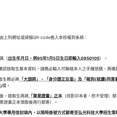
上列網址或掃描QR-code進入本校報到系統：
碼（
出生年月日
，例
95
年
1
月
5
日生日即輸入
0950105
）。
先確認錄取生基本資料，請務必輸入可聯絡本人之手機號碼，再確
取生務必將
「大頭照」、「身分證正反面」及「
報到
(
就讀
)
同意
g檔。
後，錄取生再將
「畢業證書」正本
（持影印本者，恕不受理）郵
業證書正本領取後再行郵寄）。
大學專用信封袋內，以限時掛號方式
郵
寄至弘光科技大學招生策