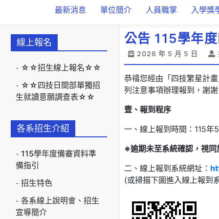
最新消息
單位簡介
人員職掌
入學獎
公告 115學
線上報名
2026 年 5 月 5 日
☆☆招生線上報名☆☆
恭禧您經由「四技繁星計畫
☆☆四技日間部單獨招
列注意事項辦理報到，謝謝
生就讀意願調查表☆☆
壹、報到程序
各系招生介紹
一、線上報到時間：115年5
※
逾期未至系統確認，視同
115學年度備審資料準
備指引
二、線上報到系統網址：
ht
(或掃描下圖進入線上報到系
招生特色
各系線上說明會、招生
宣導簡介