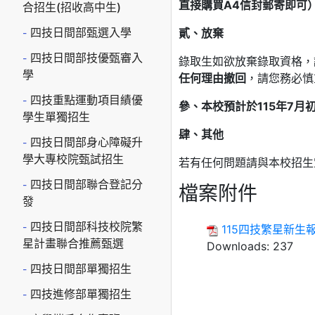
直接購買
A4
信封郵寄即可
合招生(招收高中生)
四技日間部甄選入學
貳、放棄
四技日間部技優甄審入
錄取生如欲放棄錄取資格，
學
任何理由撤回
，請您務必慎
四技重點運動項目績優
參、本校預計於
115
年
7
月
學生單獨招生
肆、其他
四技日間部身心障礙升
學大專校院甄試招生
若有任何問題請與本校招生策略中
四技日間部聯合登記分
檔案附件
發
四技日間部科技校院繁
115四技繁星新生
星計畫聯合推薦甄選
Downloads:
237
四技日間部單獨招生
四技進修部單獨招生