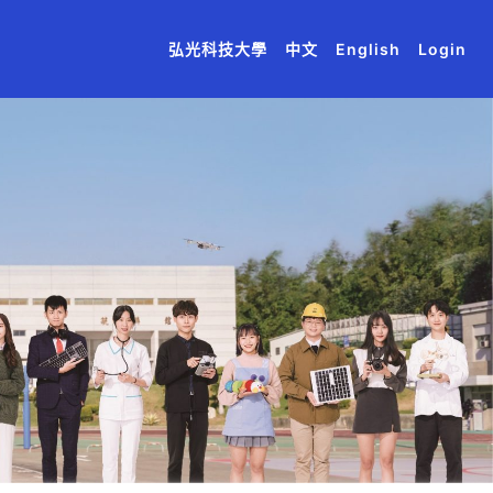
(current)
(current)
(current)
(current)
(current)
弘光科技大學
中文
English
Login