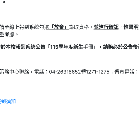
）
。
請至線上報到系統勾選
「放棄」
錄取資格，
並進行確認
，
惟聲明
重考慮。
初於本校報到系統公告「
115
學年度新生手冊」，請務必於公告後
心聯絡，電話：04-26318652轉1271-1275；傳真電話：04
報到須知