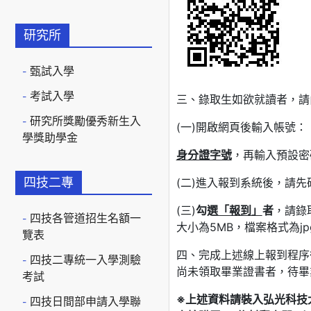
研究所
甄試入學
考試入學
三、錄取生如欲就讀者，請由
研究所獎勵優秀新生入
(一)開啟網頁後輸入帳號：
學獎助學金
身分證字號
，再輸入預設密
四技二專
(二)進入報到系統後，請
(三)
勾選
「報到」
者
，請錄
四技各管道招生名額一
大小為5MB，檔案格式為jp
覽表
四、完成上述線上報到程序
四技二專統一入學測驗
尚未領取畢業證書者，待畢
考試
※上述資料請
裝入弘光科技
四技日間部申請入學聯