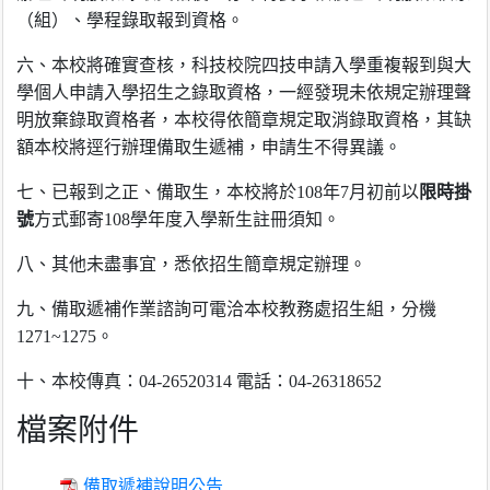
（組）、學程錄取報到資格。
六、本校將確實查核，科技校院四技申請入學重複報到與大
學個人申請入學招生之錄取資格，一經發現未依規定辦理聲
明放棄錄取資格者，本校得依簡章規定取消錄取資格，其缺
額本校將逕行辦理備取生遞補，申請生不得異議。
七、已報到之正、備取生，本校將於108年7月
初前
以
限時掛
號
方式郵寄108學年度入學新生註冊須知。
八、其他未盡事宜，悉依招生簡章規定辦理。
九、備取遞補作業諮詢可電洽本校教務處招生組，分機
1271~1275。
十、本校傳真：04-26520314 電話：04-26318652
檔案附件
備取遞補說明公告