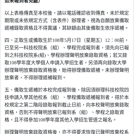
如
未報到者免繳）
以上表格傳真至本校後，請以電話確認收到傳真，未於規定
期限或未依規定方式（含表件）辦理者，視為自願放棄備取
遞補錄取資格且不得異議，其缺額由其後備取生依序遞補。
四、正取生或備取生於108年5月17日（星期五）12：00前，
已至另一科技校院系（組）、學程完成報到者，須先向已報
到之科技校院系(組)、學程辦理聲明放棄錄取資格；若又錄
取108學年度大學個人申請入學招生者，另須再向錄取大學
辦理聲明放棄錄取資格後，始得辦理備取遞補
。
未辦理聲明
放棄者，不得辦理遞補報到。
五、備取生遞補於本校完成報到後，除因須辦理科技校院四
技申請入學其他校系（組）、學程備取遞補報到者，得於
本
校規定之第二階段錄取報到截止日前，向本校聲明放棄錄取
資格，否則不得聲明放棄已報到系（組）、學程之錄取資
格，且不得參加108學年度其他入學招生管道之報名。
辦理聲明放棄錄取資格後，亦不得要求恢復已聲明放棄校系