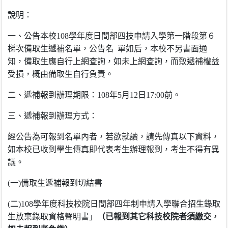
說明：
一、公告本校108學年度日間部四技申請入學第一階段第６
梯次備取生遞補名單，公告名 單如后，本校不另書面通
知，備取生應自行上網查詢，如未上網查詢，而致遞補權益
受損，概由備取生自行負責。
二、遞補報到辦理期限：108年5月12日17:00前。
三、遞補報到辦理方式：
經公告
為
可報到名單內者，若欲就讀，請先傳真以下資料，
如本校已收到學生傳真即代表考生辦理報到，考生不得有異
議。
(一)備取生遞補報到切結書
(二)108學年度科技校院日間部四年制申請入學聯合招生錄取
生放棄錄取資格聲明書」
（
已報到
其它
科技校院者須繳交，