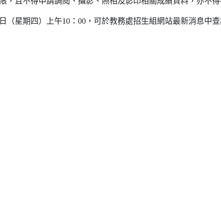
限，且不得申請調閱、攝影、照相及影印相關成績資料，亦不得
15日（星期四）上午10：00，可於教務處招生組網站最新消息中
。