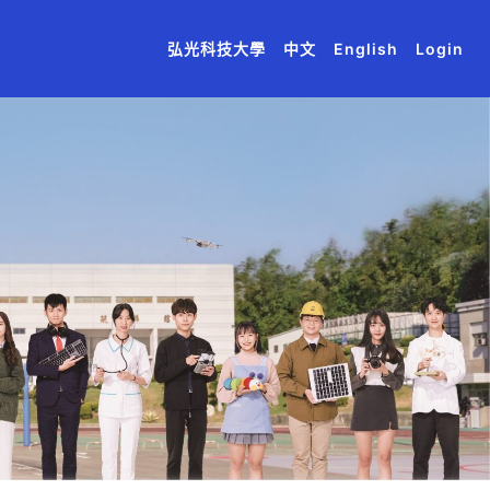
(current)
(current)
(current)
(current)
(current)
弘光科技大學
中文
English
Login