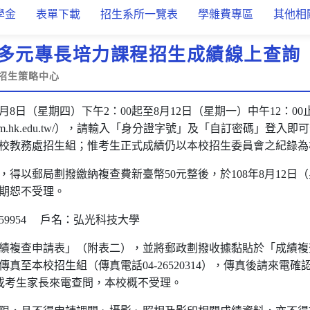
學金
表單下載
招生系所一覽表
學雜費專區
其他相
度多元專長培力課程招生成績線上查詢
招生策略中心
8月8日（星期四）下午2：00起至8月12日（星期一）中午12：
/exam.hk.edu.tw/），請輸入「身分證字號」及「自訂密碼」
校教務處招生組；惟考生正式成績仍以本校招生委員會之紀錄為
得以郵局劃撥繳納複查費新臺幣50元整後，於108年8月12日（
期恕不受理。
59954 戶名：弘光科技大學
績複查申請表」（附表二），並將郵政劃撥收據黏貼於「成績複
至本校招生組（傳真電話04-26520314），傳真後請來電確認（電話
他人或考生家長來電查問，本校概不受理。