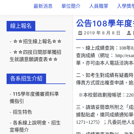
最新消息
單位簡介
人員職掌
入學獎
公告108學年
線上報名
2019 年 8 月 8 日
☆☆招生線上報名☆☆
一、線上成績查詢：108年
☆☆四技日間部單獨招
查詢成績（網址： http:/
生就讀意願調查表☆☆
單，亦可由本人電話洽詢本
二、如考生對成績有疑義時，
各系招生介紹
傳真方式提出複查申請，逾
115學年度備審資料準
※本校郵政劃撥帳號：226
備指引
三、請填妥簡章所附之「成
招生特色
據黏貼處，連同成績通知單傳真
各系線上說明會、招生
1271~1275）；凡委託
宣導簡介