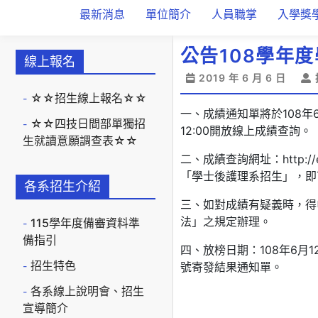
最新消息
單位簡介
人員職掌
入學獎
公告108學年
線上報名
2019 年 6 月 6 日
☆☆招生線上報名☆☆
一、成績通知單將於108年
☆☆四技日間部單獨招
12:00開放線上成績查詢。
生就讀意願調查表☆☆
二、成績查詢網址：http:
「學士後護理系招生」，即
各系招生介紹
三、如對成績有疑義時，得
法」之規定辦理。
115學年度備審資料準
備指引
四、放榜日期：108年6月
招生特色
號寄發結果通知單。
各系線上說明會、招生
宣導簡介