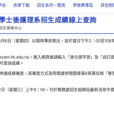
學金
表單下載
招生系所一覽表
學雜費專區
其他相
度學士後護理系招生成績線上查詢
招生策略中心
6月6日（星期四）以限時專送寄出，並於當日下午2：00至108
//exam.hk.edu.tw，進入網頁後請輸入「身分證字號」及「
可查詢成績。
申請成績複查，其複查方式及時間請參閱簡章第8頁第伍條「寄
12日（星期三）上午9：00，可於教務處招生組網站最新消息中