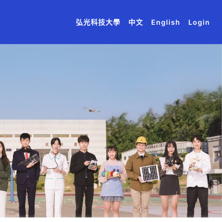
(current)
(current)
(current)
(current)
(current)
弘光科技大學
中文
English
Login