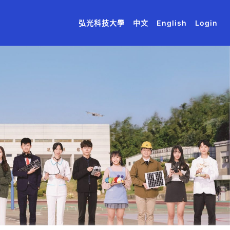
(current)
(current)
(current)
(current)
(current)
弘光科技大學
中文
English
Login