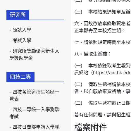
(二) 身分證黏貼表與個
(三) 本校結果通知單及
研究所
六、因故欲放棄錄取資格者
甄試入學
正本郵寄至本校招生組。
考試入學
七、請依照規定時間至本校
研究所獎勵優秀新生入
八、備取生遞補：
學獎助學金
(一) 本校依錄取考生報
訊網站（https://aar.h
四技二專
(二) 備取生遞補請依本
者，以自願放棄資格論，事
四技各管道招生名額一
覽表
(三) 備取生遞補截止日期為
四技二專統一入學測驗
若有任何問題，請與招生組聯絡，
考試
檔案附件
四技日間部申請入學聯