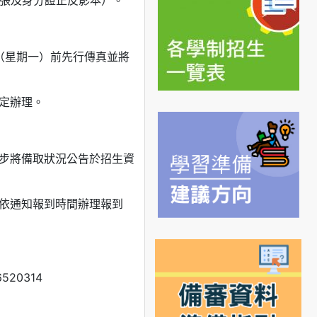
2張及身分證正反影本）。
（星期一）前先行傳真並將
定辦理。
同步將備取狀況公告於招生資
未依通知報到時間辦理報到
20314