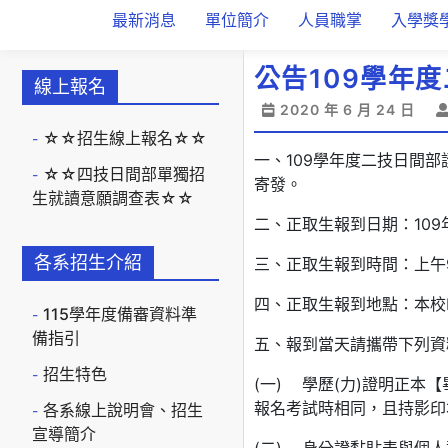
最新消息
單位簡介
人員職掌
入學獎
公告109學年
線上報名
2020 年 6 月 24 日
☆☆招生線上報名☆☆
一、109學年度二技日間部
☆☆四技日間部單獨招
寄發。
生就讀意願調查表☆☆
二、正取生報到日期：109
各系招生介紹
三、正取生報到時間：上午9
四、正取生報到地點：本校
115學年度備審資料準
備指引
五、報到當天請攜帶下列資
招生特色
(一) 學歷(力)證明正本
報名考試時相同，且持影印
各系線上說明會、招生
宣導簡介