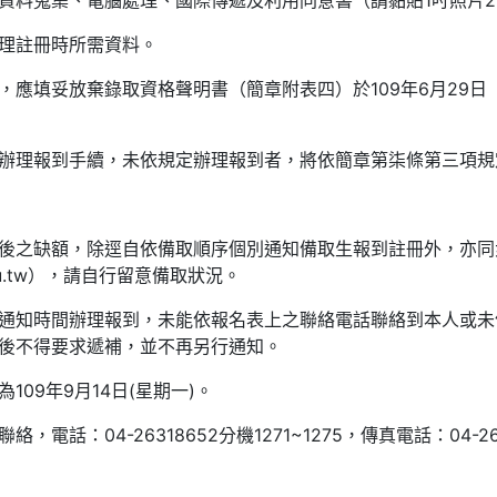
人資料蒐集、電腦處理、國際傳遞及利用同意書（請黏貼1吋照片
辦理註冊時所需資料。
，應填妥放棄錄取資格聲明書（簡章附表四）於109年6月29日
辦理報到手續，未依規定辦理報到者，將依簡章第柒條第三項規
到後之缺額，除逕自依備取順序個別通知備取生報到註冊外，亦
k.edu.tw），請自行留意備取狀況。
校通知時間辦理報到，未能依報名表上之聯絡電話聯絡到本人或
後不得要求遞補，並不再另行通知。
109年9月14日(星期一)。
電話：04-26318652分機1271~1275，傳真電話：04-265