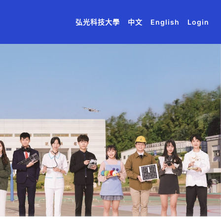
(current)
(current)
(current)
(current)
(current)
弘光科技大學
中文
English
Login