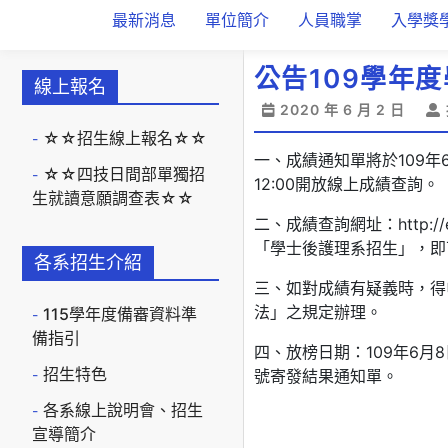
最新消息
單位簡介
人員職掌
入學獎
公告109學年
線上報名
2020 年 6 月 2 日
☆☆招生線上報名☆☆
一、成績通知單將於109年
☆☆四技日間部單獨招
12:00開放線上成績查詢。
生就讀意願調查表☆☆
二、成績查詢網址：http:
「學士後護理系招生」，即
各系招生介紹
三、如對成績有疑義時，得
法」之規定辦理。
115學年度備審資料準
備指引
四、放榜日期：109年6
招生特色
號寄發結果通知單。
各系線上說明會、招生
宣導簡介