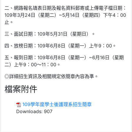
二、網路報名填表日期及報名資料郵寄或上傳電子檔日期：
109
年
3
月
24
日（星期二）
~5
月
14
日（星期四）下午
4
：
00
止。
三、面試日期：
109
年
5
月
31
日（星期日）。
四、放榜日期：
109
年
6
月
8
日（星期一）上午
9
：
00
。
五、報到日期：
109
年
6
月
8
日（星期一）
~6
月
16
日（星期
二）上午
9
：
00
～
11
：
00
。
◎詳細招生資訊及相關規定依簡章內容為準。
檔案附件
109學年度學士後護理系招生簡章
Downloads:
907