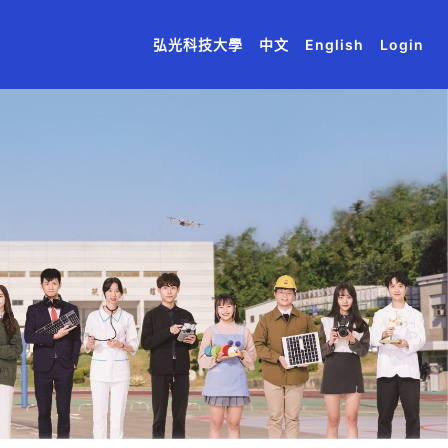
(current)
(current)
(current)
(current)
(current)
弘光科技大學
中文
English
Login