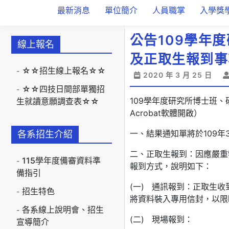
最新消息
單位簡介
人員職掌
入學獎
公告109學年
線上報名
及正取生報到事
☆☆招生線上報名☆☆
2020 年 3 月 25 日
☆☆四技日間部單獨招
109學年度研究所博士班、
生就讀意願調查表☆☆
Acrobat軟體開啟）
一、結果通知單將於109年
各系招生介紹
二、正取生報到：因應嚴重
115學年度備審資料準
報到方式，說明如下：
備指引
(一) 通訊報到：正取生
招生特色
將資料裝入專用信封，以限
各系線上說明會、招生
(二) 現場報到：
宣導簡介