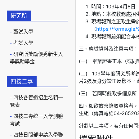
時間：109年4月8日（
地點：本校教務處招生
研究所
現場報到之正取生需
（
https://forms.g
甄試入學
現場報到前須配合本
考試入學
三、應繳資料及注意事項：
研究所獎勵優秀新生入
(一) 畢業證書正本（或
學獎助學金
(二) 109學年度研究
片2張及身分證正反影本，
四技二專
(三) 若同時錄取多個系
四技各管道招生名額一
覽表
四、如欲放棄錄取資格者，
生組（傳真電話04-265
四技二專統一入學測驗
考試
針對以上事項，若有任何問題請
四技日間部申請入學聯