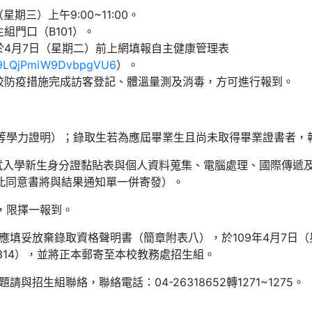
星期三）上午9:00~11:00。
組門口（B101）。
於4月7日（星期二）前上網填報自主健康管理表
le/9LQjPmiW9DvbpgVU6
）。
校防疫措施完成訪客登記、體溫量測及消毒，方可進行報到。
同等學力證明）；錄取生若為應屆畢業生且尚未取得畢業證書者，
所考試入學新生身分證黏貼表與個人資料蒐集、電腦處理、國際傳遞
此同意書將與結果通知單一併寄發）。
所，限擇一報到。
應填妥放棄錄取資格聲明書（簡章附表八），於109年4月7日
20314），並將正本郵寄至本校教務處招生組。
與招生組聯絡，聯絡電話：04-26318652轉1271~1275。