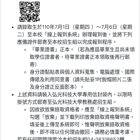
請錄取生於110年7月1日（星期四 ）～7月6日（星期
二）至本校「線上報到系統」辦理報到後，並將下列
應備證件郵寄至本校招生組以完成報到程序。
「畢業證書」正本。（若為應屆畢業生且尚未領
取學位證書者，待畢業證書正本領取後再行郵
寄）
身分證黏貼表與個人資料蒐集、電腦處理、國際
傳遞及利用同意書（請先貼妥1吋脫帽照片二張
及身分證正反面影本）。
上述資料請裝入弘光科技大學專用信封袋內，以限時
掛號方式郵寄至弘光科技大學教務處招生組。
因故欲放棄錄取資格者，應至「線上報到系統」
勾選「放棄」並下載列印放棄錄取資格聲明書，
填妥後上傳至系統即可，惟聲明放棄錄取資格
後，即不得以任何理由撤回，請務必慎重考慮。
若有任何問題請電洽本校招生組04-26318652轉