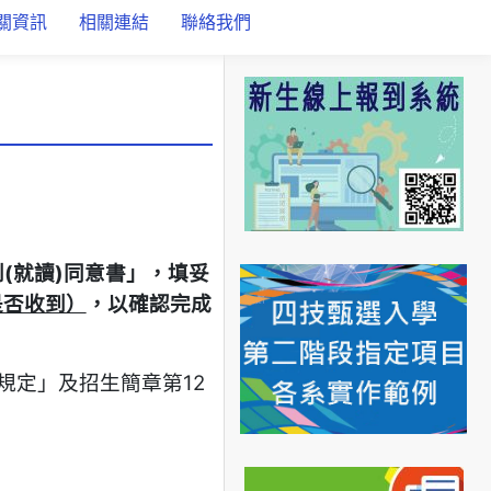
關資訊
相關連結
聯絡我們
到
(
就讀
)
同意書」，填妥
是否收到）
，以
確
認完成
規定」及招生簡章第12