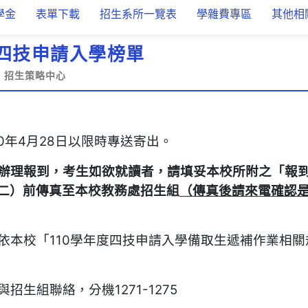
學金
表單下載
招生系所一覽表
學雜費專區
其他相
度四技申請入學榜單
招生策略中心
0年4月28日以限時專送寄出。
辦理報到，考生如欲就讀者，請填妥本校所附之「報
二）前傳真至本校教務
處
招生組
（
傳真後請來電
確
認
依本校「110學年度四技申請入學備取生遞補作業相關
生組聯絡，分機1271-1275