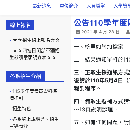
最新消息
單位簡介
人員職掌
入學獎
公告110學年
線上報名
2021 年 4 月 28 日
☆☆招生線上報名☆☆
一、榜單如附加檔案
☆☆四技日間部單獨招
生就讀意願調查表☆☆
二、結果通知單將於11
三、
正取生採
通訊方式
各系招生介紹
後請於
110
年
5
月
4
日（
報到程序。
115學年度備審資料準
備指引
四、備取生遞補方式請
招生特色
～13頁說明辦理。
各系線上說明會、招生
五、如有任何問題，請與招
宣導簡介