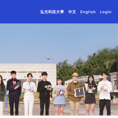
(current)
(current)
(current)
(current)
(current)
弘光科技大學
中文
English
Login