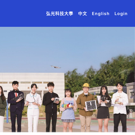
(current)
(current)
(current)
(current)
(current)
弘光科技大學
中文
English
Login