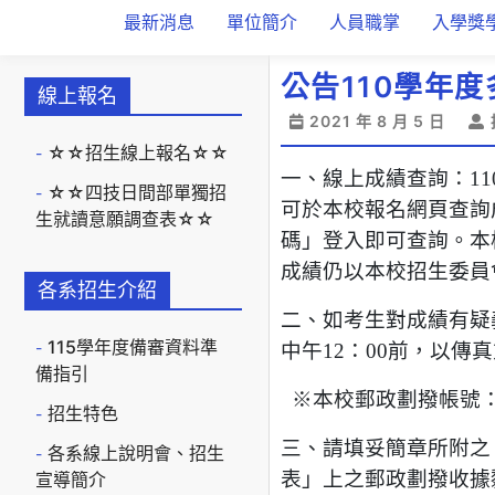
最新消息
單位簡介
人員職掌
入學獎
公告110學年
線上報名
2021 年 8 月 5 日
☆☆招生線上報名☆☆
一、線上成績查詢：11
☆☆四技日間部單獨招
可於本校報名網頁查詢成績（
生就讀意願調查表☆☆
碼」登入即可查詢。本
成績仍以本校招生委員
各系招生介紹
二、如考生對成績有疑義
115學年度備審資料準
中午12：00前，以
備指引
※本校郵政劃撥帳號：2
招生特色
三、請填妥簡章所附之
各系線上說明會、招生
表」上之郵政劃撥收據黏
宣導簡介