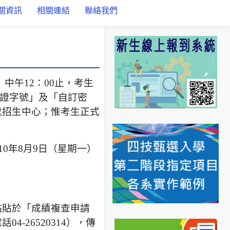
關資訊
相關連結
聯絡我們
）中午12：00止，考生
「身分證字號」及「自訂密
處招生中心；惟考生正式
0年8月9日（星期一）
黏貼於「成績複查申請
26520314），傳