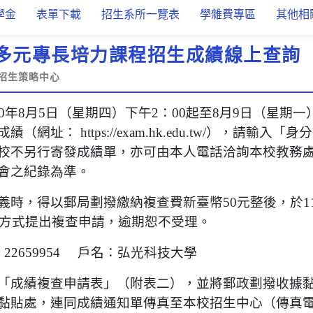
學金
表單下載
招生系所一覽表
學雜費專區
其他相
度多元專長培力課程招生成績線上查詢
招生策略中心
0年8月5日（星期四）下午2：00起至8月9日（星期一
網址： https://exam.hk.edu.tw/），請輸入
校不另行寄發成績單，亦可由本人電話洽詢本校教務
會之紀錄為準。
時，得以郵局劃撥繳納複查費新臺幣50元整後，於11
傳真方式提出複查申請，逾期恕不受理。
2659954 戶名：弘光科技大學
「成績複查申請表」（附表二），並將郵政劃撥收據
貼處，連同成績通知單傳真至本校招生中心（傳真電話04-