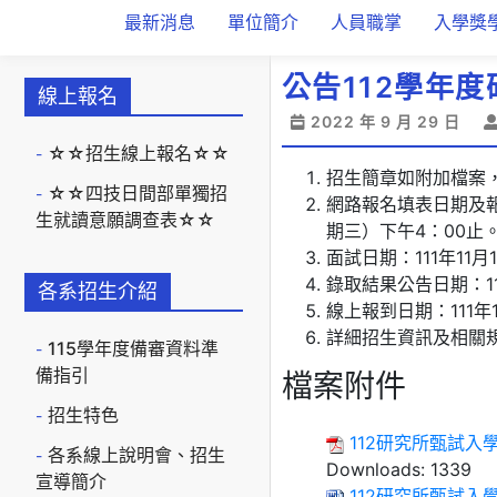
最新消息
單位簡介
人員職掌
入學獎
公告112學年
線上報名
2022 年 9 月 29 日
☆☆招生線上報名☆☆
招生簡章如附加檔案
☆☆四技日間部單獨招
網路報名填表日期及報名
生就讀意願調查表☆☆
期三）下午4：00止
面試日期：111年11
錄取結果公告日期：11
各系招生介紹
線上報到日期：111年
詳細招生資訊及相關
115學年度備審資料準
備指引
檔案附件
招生特色
112研究所甄試入學簡章
各系線上說明會、招生
Downloads:
1339
宣導簡介
112研究所甄試入