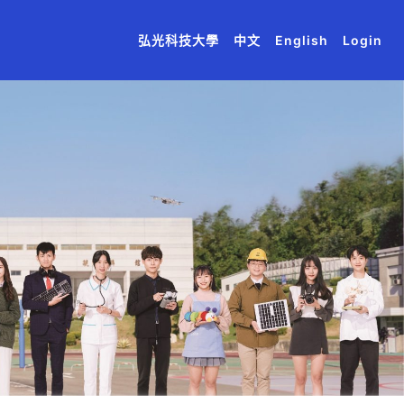
(current)
(current)
(current)
(current)
(current)
弘光科技大學
中文
English
Login