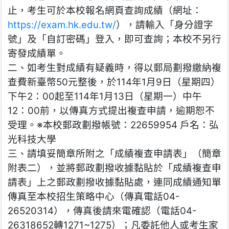
止，考生可於本校報名網頁查詢成績（網址：
https://exam.hk.edu.tw/
），請輸入「身分證字
號」及「自訂密碼」登入，即可查詢；本校不另行
寄發成績單。
二、如考生對成績有疑義時，得以郵局劃撥繳納複
查費新臺幣50元整後，於114年1月9日（星期四）
下午2：00起至114年1月13日（星期一）中午
12：00前，以傳真方式提出複查申請，逾期恕不
受理。※本校郵政劃撥帳號：22659954 戶名：弘
光科技大學
三、請填妥簡章所附之「成績複查申請表」（簡章
附表二），並將郵政劃撥收據黏貼於「成績複查申
請表」上之郵政劃撥收據黏貼處，連同成績通知單
傳真至本校招生策略中心（傳真電話04-
26520314），傳真後請來電確認（電話04-
26318652轉1271~1275）；凡委託他人或考生家