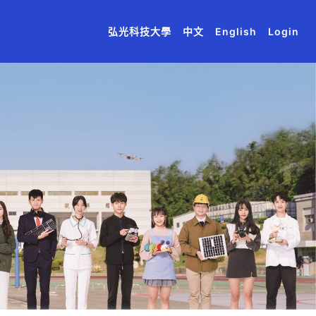
(current)
(current)
(current)
(current)
(current)
弘光科技大學
中文
English
Login