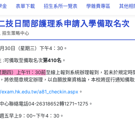
學金
表單下載
招生系所一覽表
學雜費專區
其他相
度二技日間部護理系申請入學備取名次
招生策略中心
7月30日（星期三）下午4：30。
 :可備取至備取名次
第410名
。
(星期四）上午11：30前
至線上報到系統辦理報到，若未於規定時
，將依簡章規定辦理，以自願放棄資格論，本校將逕行通知備取
//exam.hk.edu.tw/a81_checkin.aspx
。
絡電話04-26318652轉1271~1275。
五早上9：00~下午4：30。