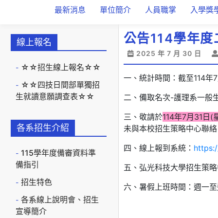
最新消息
單位簡介
人員職掌
入學獎
公告114學年
線上報名
2025 年 7 月 30 日
☆☆招生線上報名☆☆
一、統計時間：截至114年
☆☆四技日間部單獨招
生就讀意願調查表☆☆
二、備取名次-護理系一般生
三、敬請於
114年7月31日
各系招生介紹
未與本校招生策略中心聯絡
四、線上報到系統：
https:
115學年度備審資料準
備指引
五、弘光科技大學招生策略中心聯
招生特色
六、暑假上班時間：週一至週
各系線上說明會、招生
宣導簡介