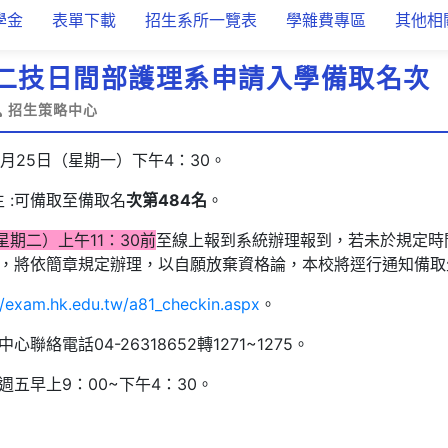
學金
表單下載
招生系所一覽表
學雜費專區
其他相
度二技日間部護理系申請入學備取名次
招生策略中心
8月25日（星期一）下午4：30。
 :可備取至備取名
次第484名
。
(星期二）上午11：30前
至線上報到系統辦理報到，若未於規定時
，將依簡章規定辦理，以自願放棄資格論，本校將逕行通知備取
//exam.hk.edu.tw/a81_checkin.aspx
。
絡電話04-26318652轉1271~1275。
五早上9：00~下午4：30。