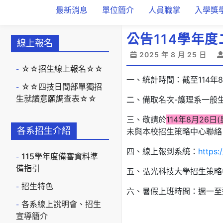
最新消息
單位簡介
人員職掌
入學獎
公告114學年
線上報名
2025 年 8 月 25 日
☆☆招生線上報名☆☆
一、統計時間：截至114年
☆☆四技日間部單獨招
生就讀意願調查表☆☆
二、備取名次-護理系一般生
三、敬請於
114年8月26日
各系招生介紹
未與本校招生策略中心聯絡
四、線上報到系統：
https:
115學年度備審資料準
備指引
五、弘光科技大學招生策略中心聯
招生特色
六、暑假上班時間：週一至週
各系線上說明會、招生
宣導簡介