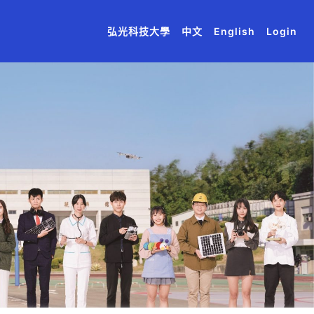
(current)
(current)
(current)
(current)
(current)
弘光科技大學
中文
English
Login