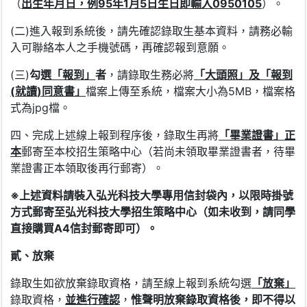
（
出生年月日
，例
95
年
1
月
5
日生日即輸入
0950105
）。
(二)進入報到系統後，請先確認錄取生基本資料，請務必輸
入可聯絡本人之手機號碼，再確認報到意願。
(三)
勾選
「報到」
者
，請錄取生務必將
「大頭照」及「
報到
(
就讀
)
同意書
」
檔案上傳至系統，檔案大小為5MB，檔案格
式為jpg檔。
四、完成上述線上報到程序後，錄取生再將
「畢業證書」正
本
郵寄至本校招生策略中心（若尚未領取畢業證書者，待畢
業證書正本領取後再行郵寄）。
※上述資料請
裝入弘光科技大學專用信封袋內，以限時掛號
方式
郵
寄至弘光科技大學招生策略中心（如未收到，請同學
直接購買
A4
信封郵寄即可）
。
貳、放棄
錄取生如欲放棄錄取資格，請至線上報到系統勾選
「放棄」
錄取資格，
並進行確認
，
惟聲明放棄錄取資格後，即不得以