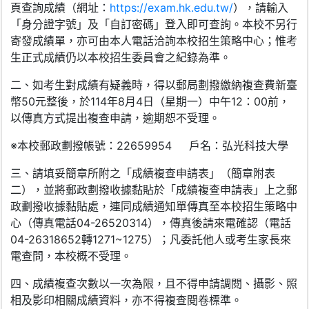
頁查詢成績（網址：
https://exam.hk.edu.tw/
），請輸入
「身分證字號」及「自訂密碼」登入即可查詢。本校不另行
寄發成績單，亦可由本人電話洽詢本校招生策略中心；惟考
生正式成績仍以本校招生委員會之紀錄為準。
二、如考生對成績有疑義時，得以郵局劃撥繳納複查費新臺
幣50元整後，於114年8月4日（星期一）中午12：00前，
以傳真方式提出複查申請，逾期恕不受理。
※本校郵政劃撥帳號：22659954 戶名：弘光科技大學
三、請填妥簡章所附之「成績複查申請表」（簡章附表
二），並將郵政劃撥收據黏貼於「成績複查申請表」上之郵
政劃撥收據黏貼處，連同成績通知單傳真至本校招生策略中
心（傳真電話04-26520314），傳真後請來電確認（電話
04-26318652轉1271~1275）；凡委託他人或考生家長來
電查問，本校概不受理。
四、成績複查次數以一次為限，且不得申請調閱、攝影、照
相及影印相關成績資料，亦不得複查閱卷標準。