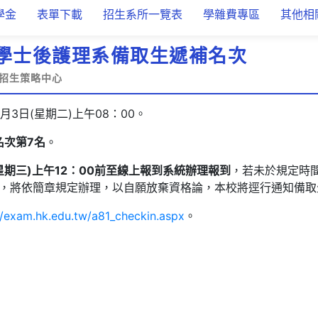
學金
表單下載
招生系所一覽表
學雜費專區
其他相
度學士後護理系備取生遞補名次
招生策略中心
月3日(星期二)上午08：00。
名次第7
名
。
(星期三)上午12：00前至線上報到系統辦理報到
，若未於規定時
，將依簡章規定辦理，以自願放棄資格論，本校將逕行通知備取
//exam.hk.edu.tw/a81_checkin.aspx
。