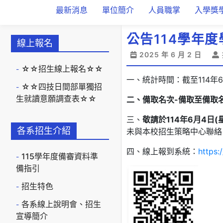
最新消息
單位簡介
人員職掌
入學獎
公告114學年
線上報名
2025 年 6 月 2 日
☆☆招生線上報名☆☆
一、統計時間：截至114年6
☆☆四技日間部單獨招
生就讀意願調查表☆☆
二、備取名次-
備取至備取
三、
敬請於114年6月4日
各系招生介紹
未與本校招生策略中心聯絡
四、線上報到系統：
https:
115學年度備審資料準
備指引
招生特色
各系線上說明會、招生
宣導簡介