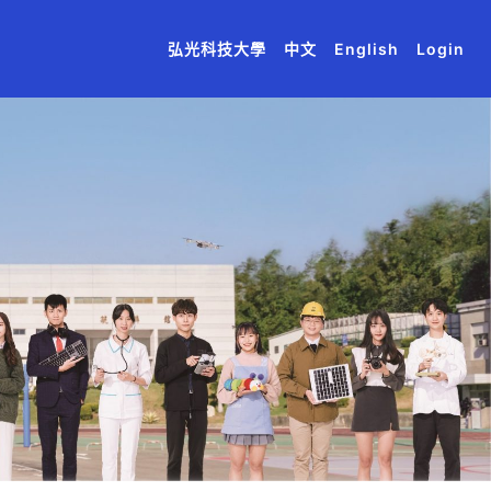
(current)
(current)
(current)
(current)
(current)
弘光科技大學
中文
English
Login