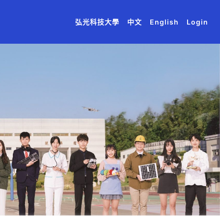
(current)
(current)
(current)
(current)
(current)
弘光科技大學
中文
English
Login