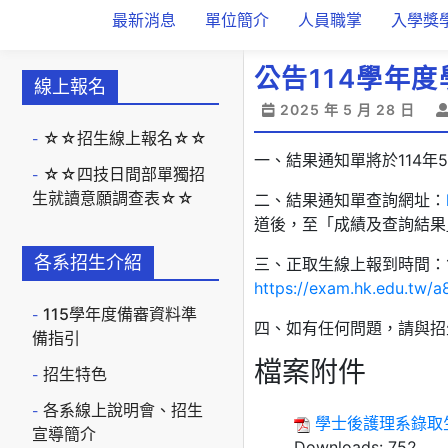
最新消息
單位簡介
人員職掌
入學獎
公告114學年
線上報名
2025 年 5 月 28 日
☆☆招生線上報名☆☆
一、結果通知單將於114年
☆☆四技日間部單獨招
生就讀意願調查表☆☆
二、結果通知單查詢網址：
道後，至「成績及查詢結果
各系招生介紹
三、正取生線上報到時間：1
https://exam.hk.edu.tw/a
115學年度備審資料準
四、如有任何問題，請與招生策
備指引
檔案附件
招生特色
各系線上說明會、招生
學士後護理系錄取
宣導簡介
Downloads:
752