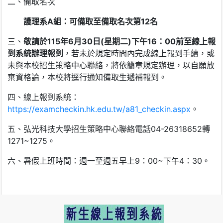
二、備取名次
護理系
A
組：可備取至備取名次第
12
名
三、
敬請於
115
年
6
月
30
日
(
星期二
)
下午
16
：
00
前至線上報
到系統辦理報到
，若未於規定時間內完成線上報到手續，或
未與本校招生策略中心聯絡，將依簡章規定辦理，以自願放
棄資格論，本校將逕行通知備取生遞補報到。
四、線上報到系統：
https://examcheckin.hk.edu.tw/a81_checkin.aspx
。
五、弘光科技大學招生策略中心聯絡電話04-26318652轉
1271~1275。
六、暑假上班時間：週一至週五早上9：00~下午4：30。