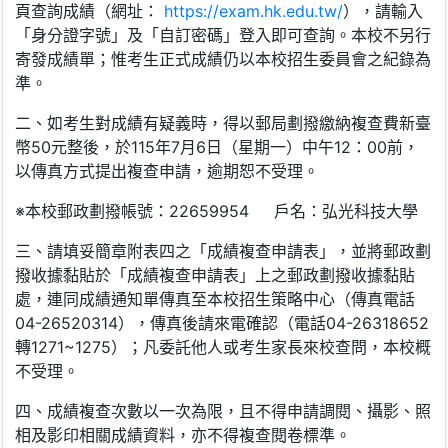
頁查詢成績（網址：
https://exam.hk.edu.tw/
），請輸入
「身分證字號」及「自訂密碼」登入即可查詢。本校不另行
寄發成績單；惟考生正式成績仍以本校招生委員會之紀錄為
準。
二、如考生對成績有疑義時，得以郵局劃撥繳納複查費新臺
幣50元整後，於115年7月6日（星期一）中午12：00前，
以傳真方式提出複查申請，逾期恕不受理。
※本校郵政劃撥帳號：22659954 戶名：弘光科技大學
三、請填妥簡章附表四之「成績複查申請表」，並將郵政劃
撥收據黏貼於「成績複查申請表」上之郵政劃撥收據黏貼
處，連同成績通知單傳真至本校招生策略中心（傳真電話
04-26520314），傳真後請來電確認（電話04-26318652
轉1271~1275）；凡委託他人或考生家長來校查問，本校概
不受理。
四、成績複查次數以一次為限，且不得申請調閱、攝影、照
相及影印相關成績資料，亦不得複查閱卷標準。