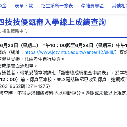
學金
表單下載
招生系所一覽表
學雜費專區
其他相
度四技技優甄審入學線上成績查詢
招生策略中心
年6月23日（星期二）上午10：00起至6月24日（星期三）中午1
網站（網址：
https://www.jctv.ntut.edu.tw/enter42/skill/
）查
查權益受損，概由考生自行負責。
總成績書面通知單。
有疑義者，得填妥簡章附錄七「甄審總成績複查申請表」，於本
12：00）前
，傳真至本校，並以電話確認已收到傳真，逾期概不
26318652轉1271~1275）
請複查時，不得要求補繳資料予以重新評分。逾期或未依以上規定