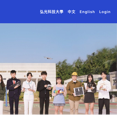
(current)
(current)
(current)
(current)
(current)
弘光科技大學
中文
English
Login