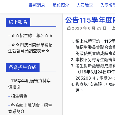
最新消息
單位簡介
人員職掌
入學獎
公告115學年
線上報名
2026 年 6 月 23 日
☆☆招生線上報名☆☆
線上成績查詢：
115
☆☆四技日間部單獨招
院招生委員會聯合會
生就讀意願調查表☆☆
詢致使甄審總成績複
本校不另寄考生甄審
考生對於甄審總成績
各系招生介紹
（115年6月24日中午
26520314；電話04-
115學年度備審資料準
複查以1次為限；申
備指引
理。
招生特色
各系線上說明會、招生
宣導簡介