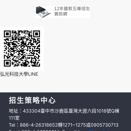
弘光科技大學LINE
招生策略中心
地址：433304臺中市沙鹿區臺灣大道六段1018號Q棟
111室
Tel：886-4-26318652轉1271~1275或0905730713