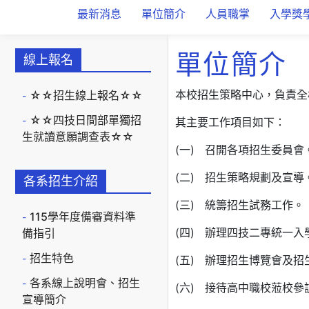
最新消息
單位簡介
人員職掌
入學獎
單位簡介
線上報名
本校招生策略中心，負責全
☆☆招生線上報名☆☆
☆☆四技日間部單獨招
其主要工作項目如下：
生就讀意願調查表☆☆
(一) 召開各項招生委員會
(二) 招生策略規劃及宣導
各系招生介紹
(三) 統籌招生試務工作。
115學年度備審資料準
(四) 辦理四技二專統一
備指引
招生特色
(五) 辦理招生博覽會及招
各系線上說明會、招生
(六) 接待高中職校蒞校參
宣導簡介