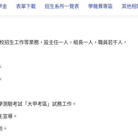
學金
表單下載
招生系所一覽表
學雜費專區
其他相
校招生工作等業務，設主任一人，組長一人，職員若干人，
。
。
入學測驗考試「大甲考區」試務工作。
生宣導。
訪。