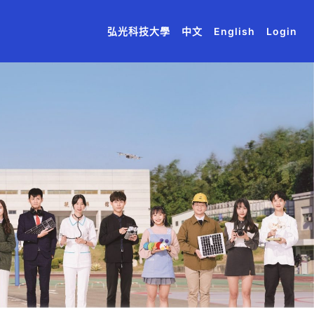
(current)
(current)
(current)
(current)
(current)
弘光科技大學
中文
English
Login