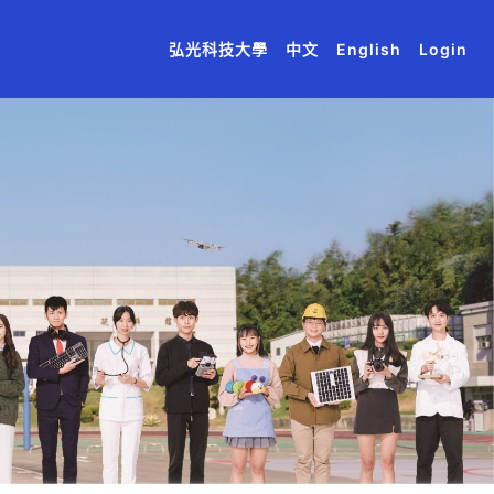
(current)
(current)
(current)
(current)
(current)
弘光科技大學
中文
English
Login