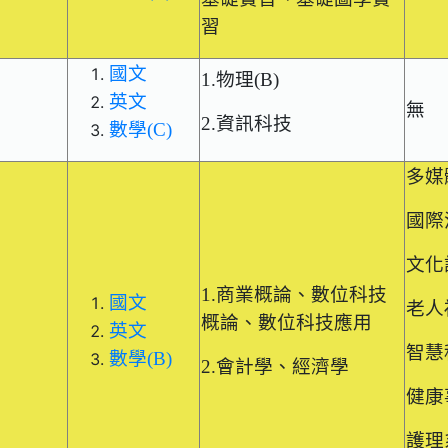
習
國文
1.物理(B)
英文
無
2.資訊科技
數學(C)
多媒
國際
文化
1.商業概論、數位科技
國文
老人
概論、數位科技應用
英文
智慧
數學(B)
2.會計學、經濟學
健康
護理