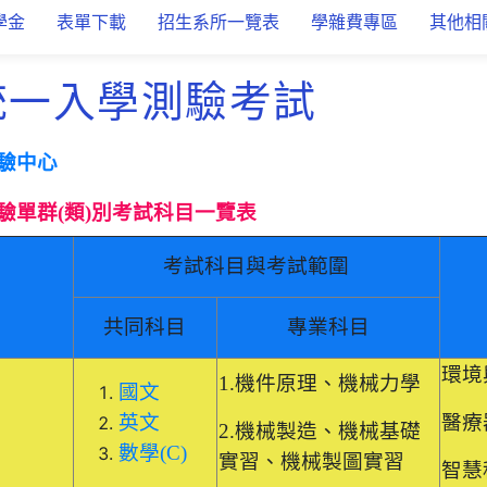
學金
表單下載
招生系所一覽表
學雜費專區
其他相
統一入學測驗考試
驗中心
驗單群(類)別考試科目一覽表
考試科目與考試範圍
共同科目
專業科目
環境
1.機件原理、機械力學
國文
英文
醫療
2.機械製造、機械基礎
數學(C)
實習、機械製圖實習
智慧