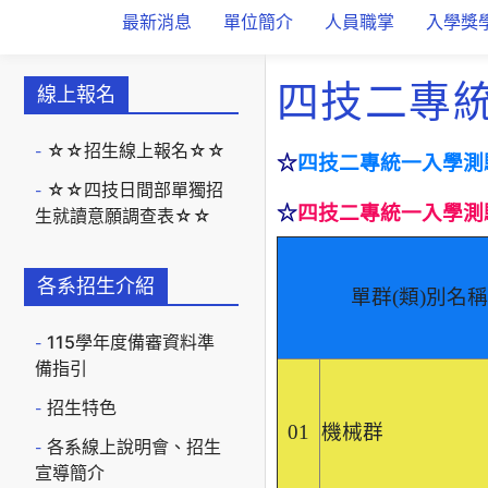
最新消息
單位簡介
人員職掌
入學獎
四技二專
線上報名
☆☆招生線上報名☆☆
☆
四技二專統一入學測
☆☆四技日間部單獨招
☆
四技二專統一入學測
生就讀意願調查表☆☆
各系招生介紹
單群(類)別名稱
115學年度備審資料準
備指引
招生特色
01
機械群
各系線上說明會、招生
宣導簡介