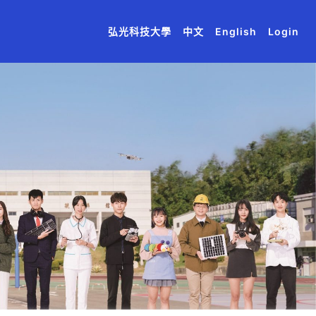
(current)
(current)
(current)
(current)
(current)
弘光科技大學
中文
English
Login