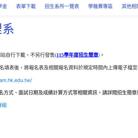
學金
表單下載
招生系所一覽表
學雜費專區
其他相
理系
網站自行下載，不另行發售(
115學年度招生簡章
)
。
名填表後，將報名表及相關報名資料於規定時間內上傳電子檔至
xam.hk.edu.tw/
名方式、面試日期及成績計算方式等相關資訊，請詳閱招生簡章
群組