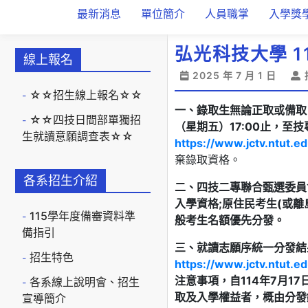
最新消息
單位簡介
人員職掌
入學獎
弘光科技大學 
線上報名
2025 年 7 月 1 日
☆☆招生線上報名☆☆
一、錄取生無論正取或備取 1
☆☆四技日間部單獨招
（星期五）17:00止，
生就讀意願調查表☆☆
https://www.jctv.ntut.e
棄錄取資格。
各系招生介紹
二、四技二專聯合甄選委員
入學資格;原住民考生(或離
115學年度備審資料準
般考生名額優先分發。
備指引
三、就讀志願序統一分發結果
招生特色
https://www.jctv.ntut.e
注意事項，
自114年7月1
各系線上說明會、招生
取及入學權益者，概由分發
宣導簡介