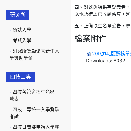
四、對甄選結果有疑義者，
以電話確認已收到傳真，逾
研究所
五、正備取生名單公告，專
甄試入學
檔案附件
考試入學
研究所獎勵優秀新生入
209_114_甄選榜單
學獎助學金
Downloads:
8082
四技二專
四技各管道招生名額一
覽表
四技二專統一入學測驗
考試
四技日間部申請入學聯