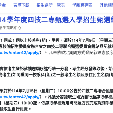
學金
表單下載
招生系所一覽表
學雜費專區
其他相
114學年度四技二專甄選入學招生甄選
招生策略中心
 個或 1 個以上校系科(組)、學程，須於114年7月9日（星期三）1
至技專校院招生委員會聯合會之四技二專聯合甄選委員會網站登記就
du.tw/enter42/apply/
）。
凡未依規定期間方式登記就讀志願
會依考生登記就讀志願序進行統一分發，考生經分發錄取後，始
島考生)如同獲同一校系科(組)之一般考生名額及原住民生名額(
訂於114年7月15日（星期二）10:00公告於四技二專聯合
du.tw/enter42/apply/
）。凡獲分發錄取生均
須自行至錄取學校
7日（星期四）10:00起，依錄取學校規定時間及方式完成報到手
錄取生自行負責。