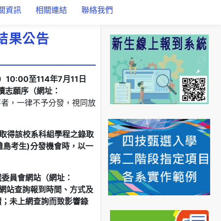
關資訊
相關連結
聯絡我們
結果公告
0:00至114年7月11日
讀志願序（網址：
序者，一律不予分發，視同放
取得該校系科組學程之錄取
離島考生)分發機會時，以一
甄選委員會網站（網址：
網站查詢報到時間、方式及
續
；未上網查詢而致影響錄