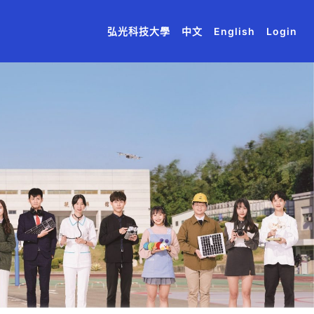
(current)
(current)
(current)
(current)
(current)
弘光科技大學
中文
English
Login