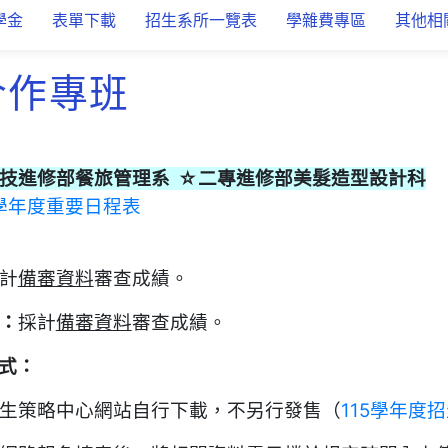
學金
表單下載
招生系所一覽表
學雜費專區
其他相
合作專班
技進修部餐旅管理系 ☆二專進修部美髮造型設計科
5學年度重要日程表
計
備審資料
審查成績。
：
採計
備審資料
審查成績。
式
：
生策略中心網站自行下載，不另行發售（
115學年度