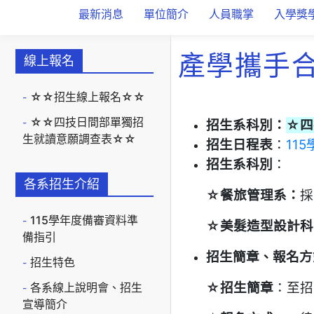
最新消息
單位簡介
人員職掌
入學獎
產學攜手
線上報名
☆☆招生線上報名☆☆
☆☆四技日間部單獨招
招生系科別：
☆四
生就讀意願調查表☆☆
招生日程表
：
11
招生系科別
：
各系招生介紹
☆餐旅管理系：
採
115學年度備審資料準
☆美髮造型設計科
備指引
招生簡章、報名方
招生特色
☆招生簡章
：至招
各系線上說明會、招生
宣導簡介