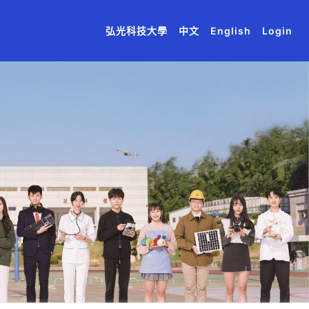
(current)
(current)
(current)
(current)
(current)
弘光科技大學
中文
English
Login