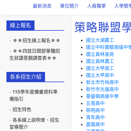
最新消息
單位簡介
人員職掌
入學獎
策略聯盟
線上報名
國立大湖農工
☆☆招生線上報名☆☆
國立中科實驗高級中
☆☆四技日間部單獨招
國立員林家商
生就讀意願調查表☆☆
國立員林農工
國立
大甲高工
國立大甲高中
各系招生介紹
新北市竹林高中
新竹市光復高中
115學年度備審資料準
華盛頓高級中學
備指引
五育高中
招生特色
慈明高中
青年高中
各系線上說明會、招生
嘉陽高中
宣導簡介