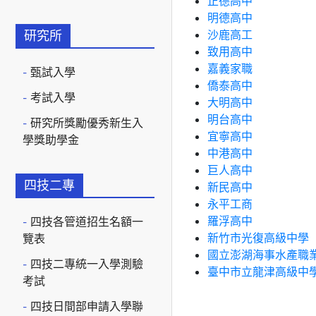
正德高中
明德高中
沙鹿高工
研究所
致用高中
嘉義家職
甄試入學
僑泰高中
考試入學
大明高中
明台高中
研究所獎勵優秀新生入
宜寧高中
學獎助學金
中港高中
巨人高中
四技二專
新民高中
永平工商
羅浮高中
四技各管道招生名額一
新竹市光復高級中學
覽表
國立澎湖海事水產職
四技二專統一入學測驗
臺中市立龍津高級中
考試
四技日間部申請入學聯