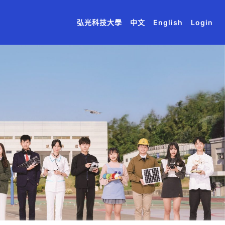
(current)
(current)
(current)
(current)
(current)
弘光科技大學
中文
English
Login