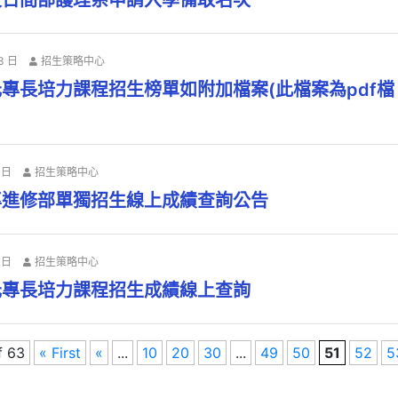
技日間部護理系申請入學備取名次
3 日
招生策略中心
元專長培力課程招生榜單如附加檔案(此檔案為pdf檔，
 日
招生策略中心
專進修部單獨招生線上成績查詢公告
 日
招生策略中心
元專長培力課程招生成績線上查詢
f 63
« First
«
...
10
20
30
...
49
50
51
52
5