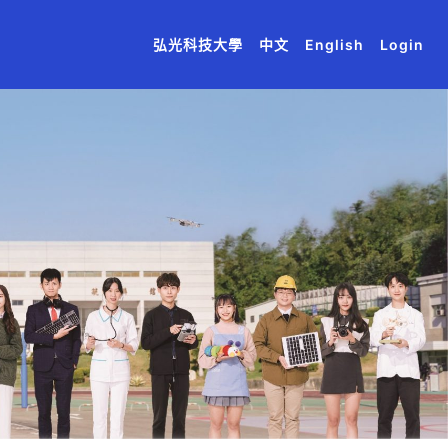
(current)
(current)
(current)
(current)
(current)
弘光科技大學
中文
English
Login