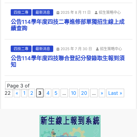
四技二專
最新消息
2025 年 8 月 11 日
招生策略中心
公告114學年度四技二專進修部單獨招生線上成
績查詢
四技二專
最新消息
2025 年 7 月 30 日
招生策略中心
公告114學年度四技聯合登記分發錄取生報到須
知
Page 3 of
22
«
1
2
3
4
5
...
10
20
...
»
Last »