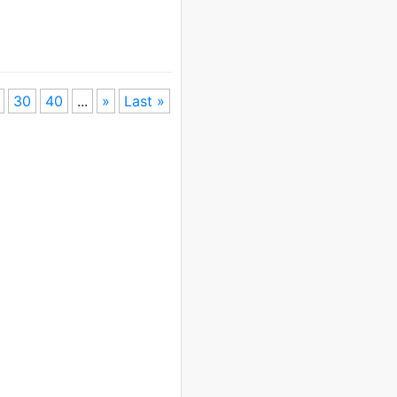
30
40
...
»
Last »