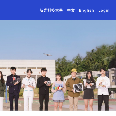
(current)
(current)
(current)
(current)
(current)
弘光科技大學
中文
English
Login