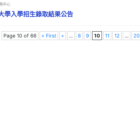
略中心
生大學入學招生錄取結果公告
Page 10 of 66
« First
«
...
8
9
10
11
12
...
20