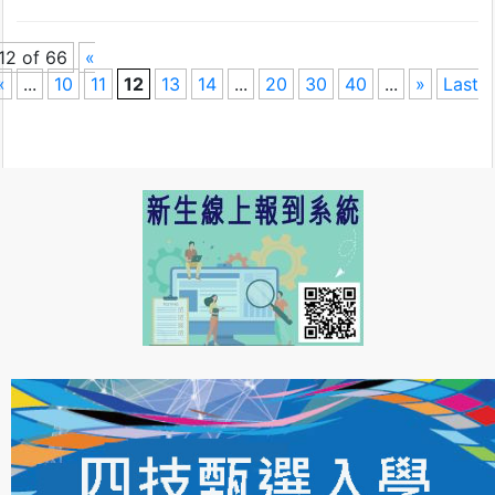
12 of 66
«
«
...
10
11
12
13
14
...
20
30
40
...
»
Last