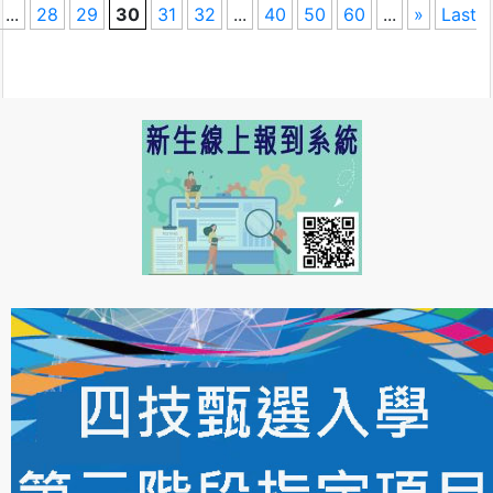
...
28
29
30
31
32
...
40
50
60
...
»
Last