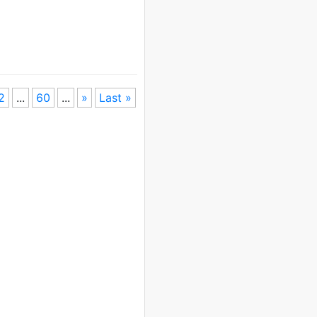
2
...
60
...
»
Last »