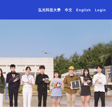
(current)
(current)
(current)
(current)
(current)
弘光科技大學
中文
English
Login