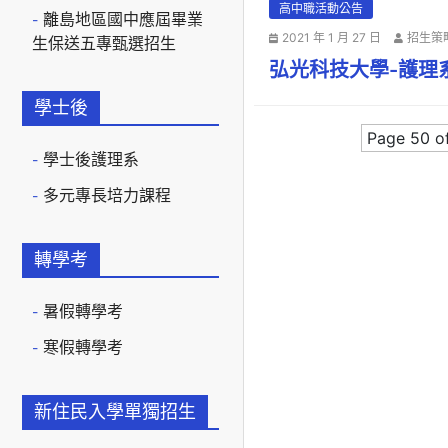
高中職活動公告
離島地區國中應屆畢業
2021 年 1 月 27 日
招生策
生保送五專甄選招生
弘光科技大學-護理系
學士後
Page 50 o
學士後護理系
多元專長培力課程
轉學考
暑假轉學考
寒假轉學考
新住民入學單獨招生