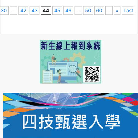
30
...
42
43
44
45
46
...
50
60
...
»
Last