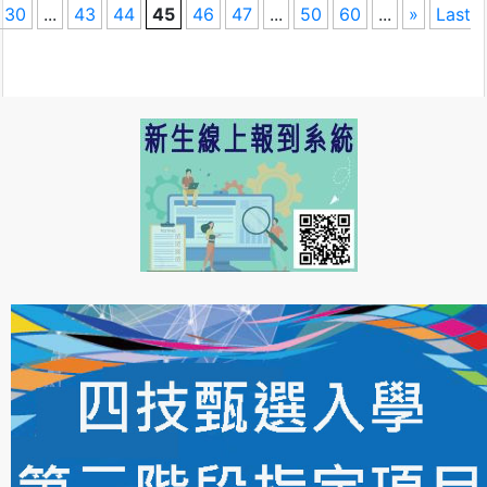
30
...
43
44
45
46
47
...
50
60
...
»
Last