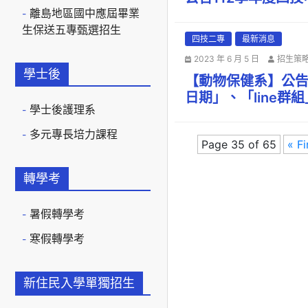
離島地區國中應屆畢業
生保送五專甄選招生
四技二專
最新消息
2023 年 6 月 5 日
招生策
學士後
【動物保健系】公告
日期」、「line群組
學士後護理系
多元專長培力課程
Page 35 of 65
« Fi
轉學考
暑假轉學考
寒假轉學考
新住民入學單獨招生