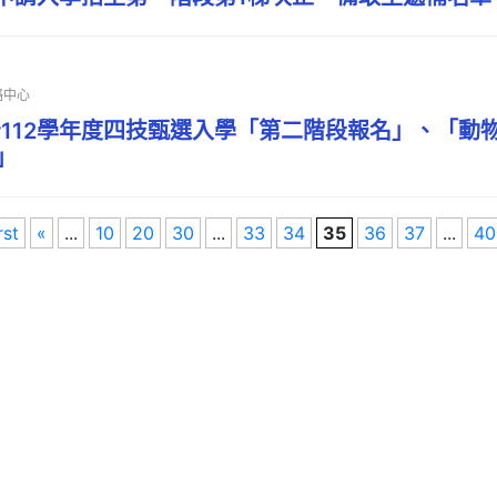
略中心
112學年度四技甄選入學「第二階段報名」、「動
」
rst
«
...
10
20
30
...
33
34
35
36
37
...
40