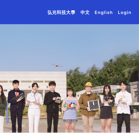
(current)
(current)
(current)
(current)
(current)
弘光科技大學
中文
English
Login