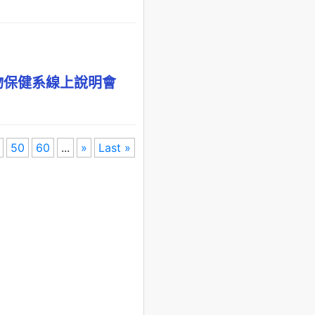
物保健系線上說明會
50
60
...
»
Last »