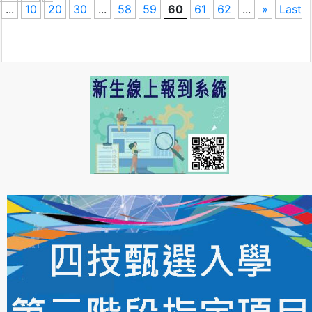
...
10
20
30
...
58
59
60
61
62
...
»
Last