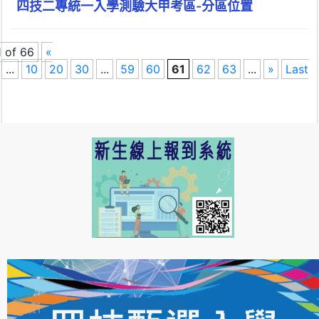
四技二專統一入學測驗大甲考區-分區位置
 of 66
«
...
10
20
30
...
59
60
61
62
63
...
»
Last